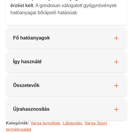
érzést kelt
. A gondosan válogatott gyógynövények
hatóanyagai bőrápoló hatásúak.
Fő hatóanyagok
Így használd
Összetevők
Újrahasznosítás
Kategóriák:
Varga termékek
,
Lábápolás
,
Varga Sport
termékcsalád