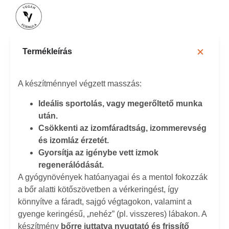
Termékleírás
A készítménnyel végzett masszás:
Ideális sportolás, vagy megerőltető munka
után.
Csökkenti az izomfáradtság, izommerevség
és izomláz érzetét.
Gyorsítja az igénybe vett izmok
regenerálódását.
A gyógynövények hatóanyagai és a mentol fokozzák
a bőr alatti kötőszövetben a vérkeringést, így
könnyítve a fáradt, sajgó végtagokon, valamint a
gyenge keringésű, „nehéz” (pl. visszeres) lábakon. A
készítmény
bőrre juttatva nyugtató és frissítő