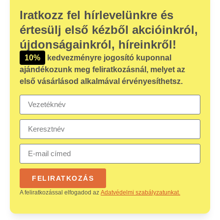
Iratkozz fel hírlevelünkre és
értesülj első kézből akcióinkról,
újdonságainkról, híreinkről!
10%
kedvezményre jogosító kuponnal
ajándékozunk meg feliratkozásnál, melyet az
első vásárlásod alkalmával érvényesíthetsz.
FELIRATKOZÁS
A feliratkozással elfogadod az
Adatvédelmi szabályzatunkat.