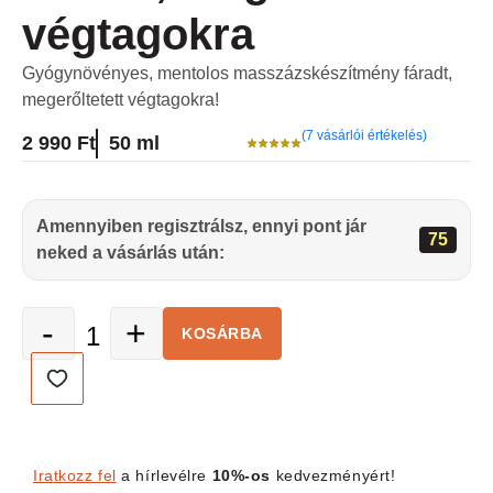
végtagokra
Gyógynövényes, mentolos masszázskészítmény fáradt,
megerőltetett végtagokra!
(7 vásárlói értékelés)
2 990
Ft
50 ml
Amennyiben regisztrálsz, ennyi pont jár
75
neked a vásárlás után:
-
+
KOSÁRBA
Iratkozz fel
a hírlevélre
10%-os
kedvezményért!