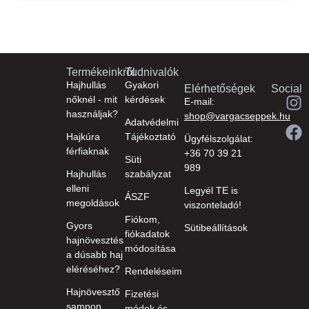
Termékeinkről
Tudnivalók
Hajhullás
Gyakori
Elérhetőségek
Social
nőknél - mit
kérdések
E-mail:
használjak?
shop@vargacseppek.hu
Adatvédelmi
Hajkúra
Tájékoztató
Ügyfélszolgálat:
férfiaknak
+36 70 39 21
Süti
989
Hajhullás
szabályzat
elleni
Legyél TE is
ÁSZF
megoldások
viszonteladó!
Fiókom,
Gyors
Sütibeállítások
fiókadatok
hajnövesztés
módosítása
a dúsabb haj
eléréséhez?
Rendeléseim
Hajnövesztő
Fizetési
sampon
módok és