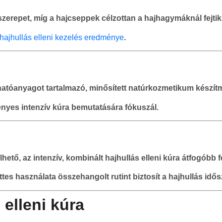
szerepet, míg a hajcseppek célzottan a hajhagymáknál fejtik
 hajhullás elleni kezelés eredménye
.
 hatóanyagot tartalmazó, minősített natúrkozmetikum készítm
vényes intenzív kúra bemutatására fókuszál.
lhető, az intenzív, kombinált hajhullás elleni kúra átfogóbb 
s használata összehangolt rutint biztosít a hajhullás idő
 elleni kúra