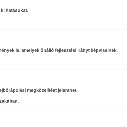
 ki hatásukat.
ények is, amelyek önálló fejlesztési irányt képviselnek.
fejbőrápolási megközelítést jelenthet.
szakában.