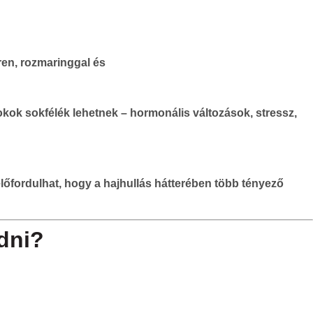
okok sokfélék lehetnek – hormonális változások, stressz,
őfordulhat, hogy a hajhullás hátterében több tényező
dni?