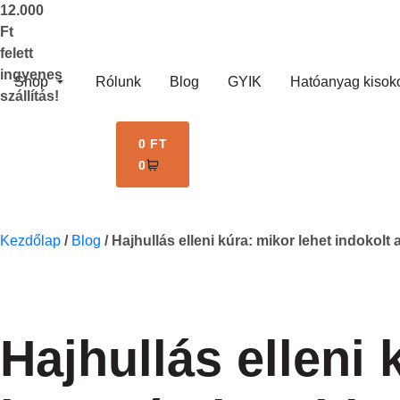
12.000
Ft
felett
ingyenes
Shop
Rólunk
Blog
GYIK
Hatóanyag kisok
szállítás!
0
FT
0
Kezdőlap
/
Blog
/
Hajhullás elleni kúra: mikor lehet indokolt
Hajhullás elleni 