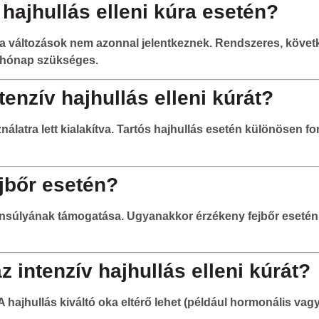
hajhullás elleni kúra esetén?
t a változások nem azonnal jelentkeznek. Rendszeres, követ
5 hónap szükséges.
enzív hajhullás elleni kúrát?
latra lett kialakítva. Tartós hajhullás esetén különösen fo
jbőr esetén?
súlyának támogatása. Ugyanakkor érzékeny fejbőr esetén el
z intenzív hajhullás elleni kúrát?
A hajhullás kiváltó oka eltérő lehet (például hormonális va