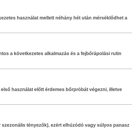
kezetes használat mellett néhány hét után mérséklődhet a
ntos a következetes alkalmazás és a fejbőrápolási rutin
ső használat előtt érdemes bőrpróbát végezni, illetve
gy szezonális tényezők), ezért elhúzódó vagy súlyos panasz