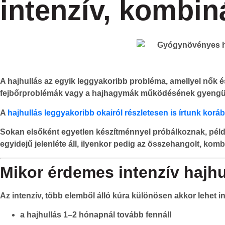
intenzív, kombi
A hajhullás az egyik leggyakoribb probléma, amellyel nők é
fejbőrproblémák vagy a hajhagymák működésének gyengülés
A
hajhullás leggyakoribb okairól részletesen is írtunk kor
Sokan elsőként egyetlen készítménnyel próbálkoznak, példá
egyidejű jelenléte áll, ilyenkor pedig az összehangolt, komb
Mikor érdemes intenzív hajhu
Az intenzív, több elemből álló kúra különösen akkor lehet in
a hajhullás 1–2 hónapnál tovább fennáll