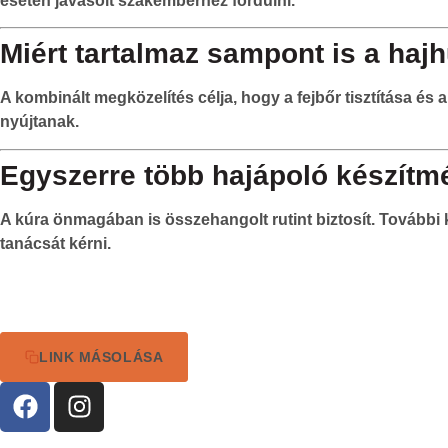
esetén javasolt szakemberhez fordulni.
Miért tartalmaz sampont is a hajh
A kombinált megközelítés célja, hogy a fejbőr tisztítása és
nyújtanak.
Egyszerre több hajápoló készítmé
A kúra önmagában is összehangolt rutint biztosít. További 
tanácsát kérni.
LINK MÁSOLÁSA