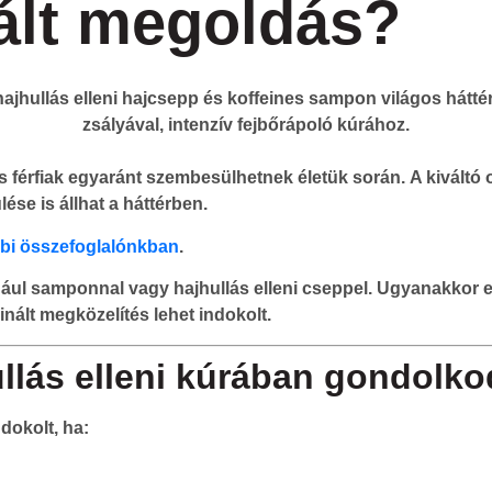
nált megoldás?
s férfiak egyaránt szembesülhetnek életük során. A kiváltó 
e is állhat a háttérben.
ábbi összefoglalónkban
.
ul samponnal vagy hajhullás elleni cseppel. Ugyanakkor el
inált megközelítés lehet indokolt.
llás elleni kúrában gondolko
dokolt, ha: