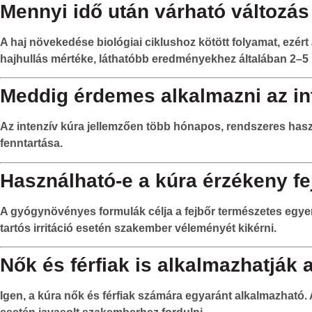
Mennyi idő után várható változás 
A haj növekedése biológiai ciklushoz kötött folyamat, ezér
hajhullás mértéke, láthatóbb eredményekhez általában 2–
Meddig érdemes alkalmazni az int
Az intenzív kúra jellemzően több hónapos, rendszeres haszná
fenntartása.
Használható-e a kúra érzékeny fe
A gyógynövényes formulák célja a fejbőr természetes egyen
tartós irritáció esetén szakember véleményét kikérni.
Nők és férfiak is alkalmazhatják a
Igen, a kúra nők és férfiak számára egyaránt alkalmazható. 