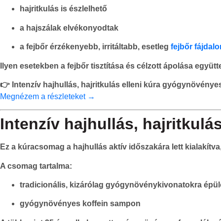
hajritkulás is észlelhető
a hajszálak elvékonyodtak
a fejbőr érzékenyebb, irritáltabb, esetleg
fejbőr fájdal
Ilyen esetekben a fejbőr tisztítása és célzott ápolása együ
👉
Intenzív hajhullás, hajritkulás elleni kúra gyógynövény
Megnézem a részleteket →
Intenzív hajhullás, hajritku
Ez a kúracsomag a hajhullás aktív időszakára lett kialakítva, 
A csomag tartalma:
tradicionális, kizárólag gyógynövénykivonatokra épü
gyógynövényes koffein sampon