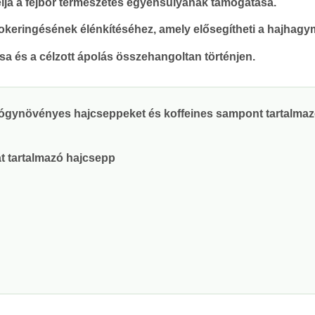
lja a fejbőr természetes egyensúlyának támogatása.
krokeringésének élénkítéséhez, amely elősegítheti a hajhagy
ása és a célzott ápolás összehangoltan történjen.
gyógynövényes hajcseppeket és koffeines sampont tartalmazó
t tartalmazó hajcsepp