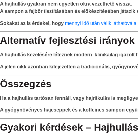
A hajhullás gyakran nem egyetlen okra vezethető vissza.
A sampon a fejbőr tisztításában és előkészítésében játszik 
Sokakat az is érdekel, hogy
mennyi idő után válik láthatóvá a
Alternatív fejlesztési irányok
A hajhullás kezelésére léteznek modern, klinikailag igazolt
A jelen cikk azonban kifejezetten a tradicionális, gyógynö
Összegzés
Ha a hajhullás tartósan fennáll, vagy hajritkulás is megfigye
A gyógynövényes hajcseppek és a koffeines sampon együtte
Gyakori kérdések – Hajhullás