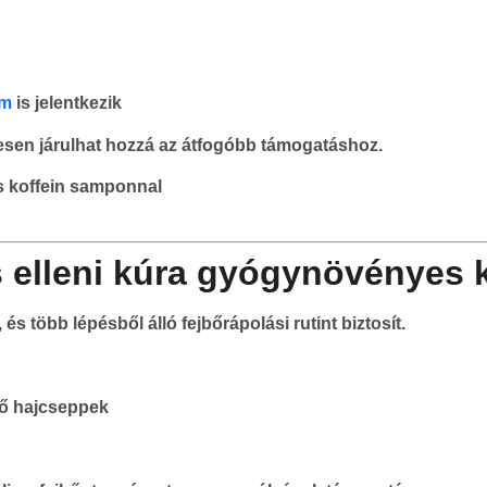
om
is jelentkezik
ttesen járulhat hozzá az átfogóbb támogatáshoz.
es koffein samponnal
lás elleni kúra gyógynövényes
és több lépésből álló fejbőrápolási rutint biztosít.
lő hajcseppek