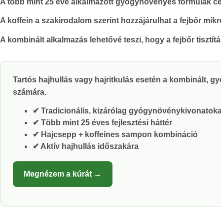
A több mint 25 éve alkalmazott gyógynövényes formulák cé
A koffein a szakirodalom szerint hozzájárulhat a fejbőr mi
A kombinált alkalmazás lehetővé teszi, hogy a fejbőr tisztít
Tartós hajhullás vagy hajritkulás esetén a kombinált, 
számára.
✔ Tradicionális, kizárólag gyógynövénykivonatoka
✔ Több mint 25 éves fejlesztési háttér
✔ Hajcsepp + koffeines sampon kombináció
✔ Aktív hajhullás időszakára
Megnézem a kúrát →