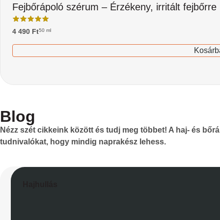
Fejbőrápoló szérum – Érzékeny, irritált fejbőrre
4 490
Ft
50 ml
Kosárb
Blog
Nézz szét cikkeink között és tudj meg többet! A haj- és bő
tudnivalókat, hogy mindig naprakész lehess.
Hajhullás