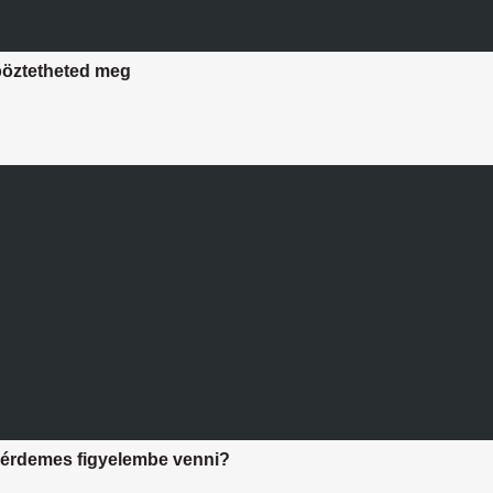
nböztetheted meg
 érdemes figyelembe venni?