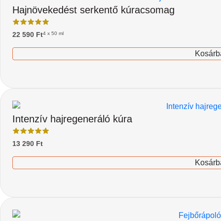
Hajnövekedést serkentő kúracsomag
22 590
Ft
4 x 50 ml
Kosárb
Intenzív hajregeneráló kúra
13 290
Ft
Kosárb