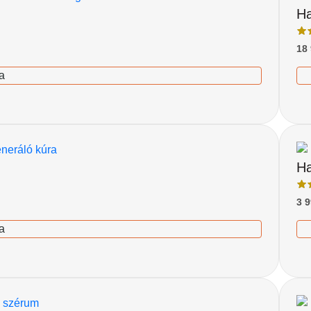
Ha
18
a
Ha
3 
a