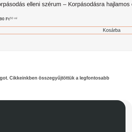
rpásodás elleni szérum – Korpásodásra hajlamos és 
990
Ft
50 ml
Kosárba
lágot. Cikkeinkben összegyűjtöttük a legfontosabb