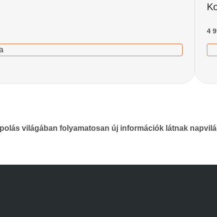
Ko
4 
a
rápolás világában folyamatosan új információk látnak napvi