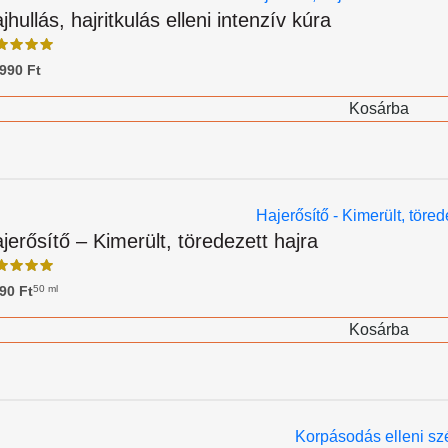
jhullás, hajritkulás elleni intenzív kúra
 990
Ft
Kosárba
jerősítő – Kimerült, töredezett hajra
990
Ft
50 ml
Kosárba