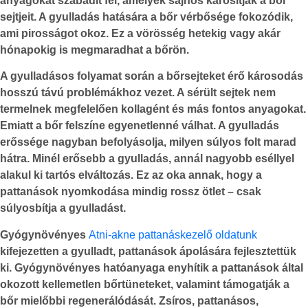
anyagokat szabadít fel, amelyek sajnos károsítják a bőr
sejtjeit. A gyulladás hatására a bőr vérbősége fokozódik,
ami pirosságot okoz. Ez a vörösség hetekig vagy akár
hónapokig is megmaradhat a bőrön.
A gyulladásos folyamat során a bőrsejteket érő károsodás
hosszú távú problémákhoz vezet. A sérült sejtek nem
termelnek megfelelően kollagént és más fontos anyagokat.
Emiatt a bőr felszíne egyenetlenné válhat. A gyulladás
erőssége nagyban befolyásolja, milyen súlyos folt marad
hátra. Minél erősebb a gyulladás, annál nagyobb eséllyel
alakul ki tartós elváltozás. Ez az oka annak, hogy a
pattanások nyomkodása mindig rossz ötlet – csak
súlyosbítja a gyulladást.
Gyógynövényes
Atni-akne pattanáskezelő oldatunk
kifejezetten a gyulladt, pattanások ápolására fejlesztettük
ki. Gyógynövényes hatóanyaga enyhítik a pattanások által
okozott kellemetlen bőrtüneteket, valamint támogatják a
bőr mielőbbi regenerálódását. Zsíros, pattanásos,