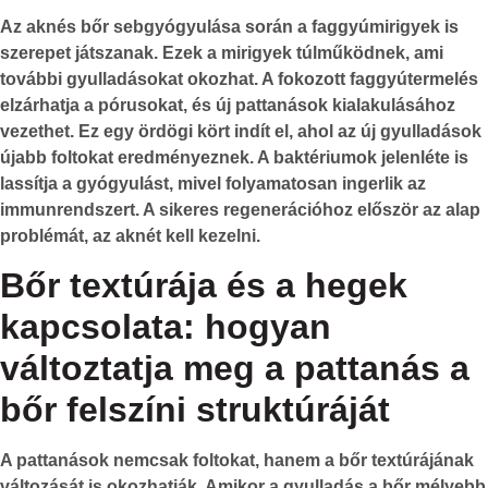
Az aknés bőr sebgyógyulása során a faggyúmirigyek is
szerepet játszanak. Ezek a mirigyek túlműködnek, ami
további gyulladásokat okozhat. A fokozott faggyútermelés
elzárhatja a pórusokat, és új pattanások kialakulásához
vezethet. Ez egy ördögi kört indít el, ahol az új gyulladások
újabb foltokat eredményeznek. A baktériumok jelenléte is
lassítja a gyógyulást, mivel folyamatosan ingerlik az
immunrendszert. A sikeres regenerációhoz először az alap
problémát, az aknét kell kezelni.
Bőr textúrája és a hegek
kapcsolata: hogyan
változtatja meg a pattanás a
bőr felszíni struktúráját
A pattanások nemcsak foltokat, hanem a
bőr textúrájának
változását is okozhatják. Amikor a gyulladás a bőr mélyebb