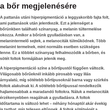
a bőr megjelenésére
A
pattanás utáni hiperpigmentáció
a leggyakoribb fajta folt,
ami pattanások után jelentkezik. Ezt a jelenséget a
bőrünkben található színanyag, a
melanin
túltermelése
okozza. Amikor a bőrünk gyulladásban van, a
melanintermelő sejtek, a melanociták túlműködnek. Több
melanint termelnek, mint normális esetben szükséges
lenne. Ez a többlet színanyag felhalmozódik a bőrben, és
sötét foltok formájában jelenik meg.
A hiperpigmentáció színe a bőrtípustól függően változik.
Világosabb bőrűeknél inkább pirosabb vagy lilás
árnyalatú, míg sötétebb bőrtípusoknál barna vagy szürkés
foltok alakulnak ki. A sötétebb bőrtípussal rendelkezők
hajlamosabbak a maradandó foltokra. Náluk a melanociták
érzékenyebben reagálnak a gyulladásra. A foltok
időtartama is változó lehet – néhány hónaptól akár évekig
is tarthat, míg teljesen eltűnnek. A foltok sötétségét a