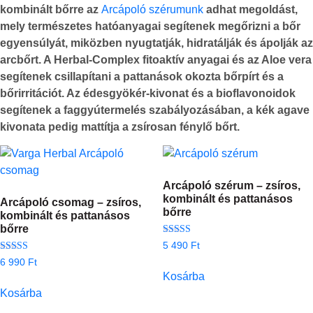
kombinált bőrre az
Arcápoló szérumunk
adhat megoldást,
mely természetes hatóanyagai segítenek megőrizni a bőr
egyensúlyát, miközben nyugtatják, hidratálják és ápolják az
arcbőrt. A Herbal-Complex fitoaktív anyagai és az Aloe vera
segítenek csillapítani a pattanások okozta bőrpírt és a
bőrirritációt. Az édesgyökér-kivonat és a bioflavonoidok
segítenek a faggyútermelés szabályozásában, a kék agave
kivonata pedig mattítja a zsírosan fénylő bőrt.
Arcápoló szérum – zsíros,
kombinált és pattanásos
Arcápoló csomag – zsíros,
bőrre
kombinált és pattanásos
bőrre
Értékelés:
5 490
Ft
5.00
Értékelés:
/ 5
6 990
Ft
5.00
Kosárba
/ 5
Kosárba