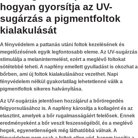
hogyan gyorsítja az UV-
sugárzás a pigmentfoltok
kialakulását
A
fényvédelem
a pattanás utáni foltok kezelésének és
megelőzésének egyik legfontosabb eleme. Az UV-sugárzás
stimulálja a melanintermelést, ezért a meglévő foltokat
sötétebbé teheti. A napfény emellett gyulladást is okozhat a
bőrben, ami új foltok kialakulásához vezethet. Napi
fényvédelem nélkül gyakorlatilag lehetetlenné válik a
pigmentfoltok sikeres halványítása.
Az UV-sugárzás jelentősen hozzájárul a
bőröregedés
felgyorsulásához is. A napfény károsítja a kollagént és az
elasztint, amelyek a bőr rugalmasságáért felelősek. Ennek
eredményeként a bőr veszít feszességéből, és a meglévő
hegek, egyenetlenségek még láthatóbbá válnak. A
fényvédelem nem csak a foltok ellen véd, hanem lassítja a