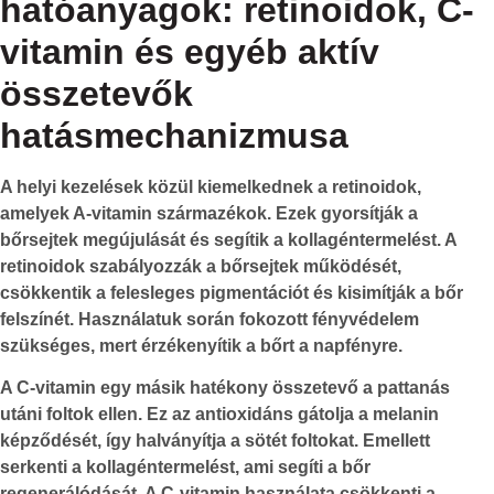
hatóanyagok: retinoidok, C-
vitamin és egyéb aktív
összetevők
hatásmechanizmusa
A
helyi kezelések
közül kiemelkednek a
retinoidok
,
amelyek A-vitamin származékok. Ezek gyorsítják a
bőrsejtek megújulását és segítik a kollagéntermelést. A
retinoidok szabályozzák a bőrsejtek működését,
csökkentik a felesleges pigmentációt és kisimítják a bőr
felszínét. Használatuk során fokozott fényvédelem
szükséges, mert érzékenyítik a bőrt a napfényre.
A
C-vitamin
egy másik hatékony összetevő a pattanás
utáni foltok ellen. Ez az antioxidáns gátolja a melanin
képződését, így halványítja a sötét foltokat. Emellett
serkenti a kollagéntermelést, ami segíti a bőr
regenerálódását. A C-vitamin használata csökkenti a