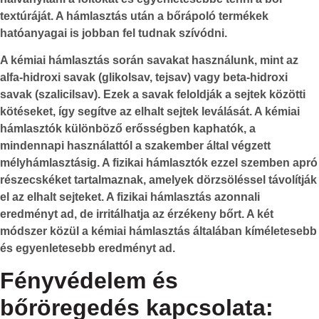
textúráját. A hámlasztás után a bőrápoló termékek
hatóanyagai is jobban fel tudnak szívódni.
A
kémiai hámlasztás
során savakat használunk, mint az
alfa-hidroxi savak (glikolsav, tejsav) vagy beta-hidroxi
savak (szalicilsav). Ezek a savak feloldják a sejtek közötti
kötéseket, így segítve az elhalt sejtek leválását. A kémiai
hámlasztók különböző erősségben kaphatók, a
mindennapi használattól a szakember által végzett
mélyhámlasztásig. A fizikai hámlasztók ezzel szemben apró
részecskéket tartalmaznak, amelyek dörzsöléssel távolítják
el az elhalt sejteket. A fizikai hámlasztás azonnali
eredményt ad, de irritálhatja az érzékeny bőrt. A két
módszer közül a kémiai hámlasztás általában kíméletesebb
és egyenletesebb eredményt ad.
Fényvédelem és
bőröregedés kapcsolata: