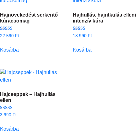
Hajnövekedést serkentő
Hajhullás, hajritkulás elleni
kúracsomag
intenzív kúra
Értékelés:
Értékelés:
22 590
Ft
18 990
Ft
4.88
4.89
/ 5
/ 5
Kosárba
Kosárba
Hajcseppek – Hajhullás
ellen
Értékelés:
3 990
Ft
4.88
/ 5
Kosárba