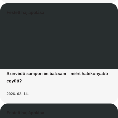
Festett haj ápolása
Színvédő sampon és balzsam – miért hatékonyabb
együtt?
2026. 02. 14.
Festett haj ápolása