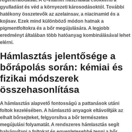
gyulladást és véd a környezeti károsodásoktól. További
hatékony összetevők az azelainsav, a niacinamid és a
kojisav. Ezek mind különböző módon hatnak a
pigmentfoltokra és a bőr megújulására. A legjobb
eredményt általában több hatóanyag kombinálásával lehet
elérni.
Hámlasztás jelentősége a
bőrápolás során: kémiai és
fizikai módszerek
összehasonlítása
A
hámlasztás
alapvető fontosságú a pattanások utáni
foltok kezelésében. A hámlasztó anyagok eltávolítják az
elhalt bőrsejteket, felgyorsítva a bőr természetes
megújulási folyamatát. A rendszeres hámlasztás segít
halványítani a foltokat és egyenletesebbé tenni a bőr