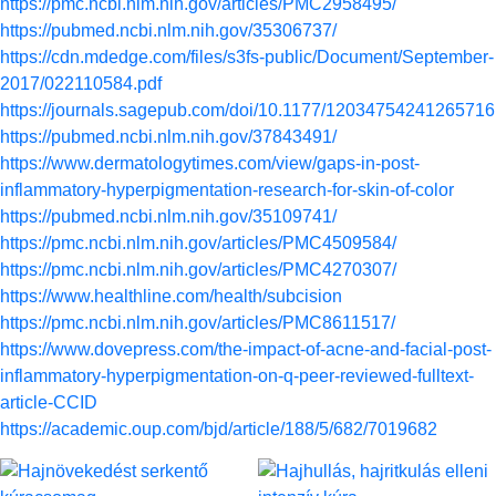
https://pmc.ncbi.nlm.nih.gov/articles/PMC2958495/
https://pubmed.ncbi.nlm.nih.gov/35306737/
https://cdn.mdedge.com/files/s3fs-public/Document/September-
2017/022110584.pdf
https://journals.sagepub.com/doi/10.1177/12034754241265716
https://pubmed.ncbi.nlm.nih.gov/37843491/
https://www.dermatologytimes.com/view/gaps-in-post-
inflammatory-hyperpigmentation-research-for-skin-of-color
https://pubmed.ncbi.nlm.nih.gov/35109741/
https://pmc.ncbi.nlm.nih.gov/articles/PMC4509584/
https://pmc.ncbi.nlm.nih.gov/articles/PMC4270307/
https://www.healthline.com/health/subcision
https://pmc.ncbi.nlm.nih.gov/articles/PMC8611517/
https://www.dovepress.com/the-impact-of-acne-and-facial-post-
inflammatory-hyperpigmentation-on-q-peer-reviewed-fulltext-
article-CCID
https://academic.oup.com/bjd/article/188/5/682/7019682