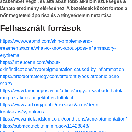
szakember végzi, és általában több alkalom szükséges a
látható eredmény eléréséhez. A kezelések között fontos a
bőr megfelelő ápolása és a fényvédelem betartása.
Felhasznált források
https://www.webmd.com/skin-problems-and-
treatments/acne/what-to-know-about-post-inflammatory-
erythema
https://int.eucerin.com/about-
skin/indications/hyperpigmentation-caused-by-inflammation
https://artofdermatology.com/different-types-atrophic-acne-
scars/
https://www.larocheposay.hu/article/hogyan-szabadulhatok-
meg-az-aknes-hegektol-es-foltoktol
https://www.aad.org/public/diseases/acne/derm-
treat/scars/symptoms
https://www.midlandskin.co.uk/conditions/acne-pigmentation/
https://pubmed.ncbi.nlm.nih.gov/11423843/