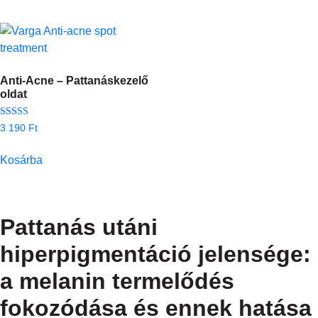
Anti-Acne – Pattanáskezelő
oldat
Értékelés:
3 190
Ft
4.95
/ 5
Kosárba
Pattanás utáni
hiperpigmentáció jelensége:
a melanin termelődés
fokozódása és ennek hatása