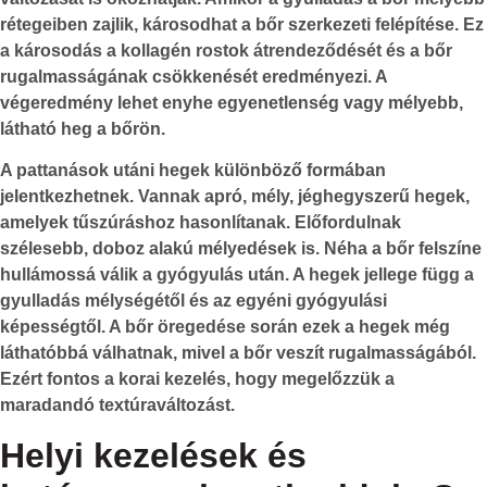
rétegeiben zajlik, károsodhat a bőr szerkezeti felépítése. Ez
a károsodás a kollagén rostok átrendeződését és a bőr
rugalmasságának csökkenését eredményezi. A
végeredmény lehet enyhe egyenetlenség vagy mélyebb,
látható heg a bőrön.
A pattanások utáni hegek különböző formában
jelentkezhetnek. Vannak apró, mély, jéghegyszerű hegek,
amelyek tűszúráshoz hasonlítanak. Előfordulnak
szélesebb, doboz alakú mélyedések is. Néha a bőr felszíne
hullámossá válik a gyógyulás után. A hegek jellege függ a
gyulladás mélységétől és az egyéni gyógyulási
képességtől. A bőr öregedése során ezek a hegek még
láthatóbbá válhatnak, mivel a bőr veszít rugalmasságából.
Ezért fontos a korai kezelés, hogy megelőzzük a
maradandó textúraváltozást.
Helyi kezelések és