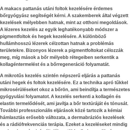
A makacs pattanás utáni foltok kezelésére érdemes
bőrgyógyász
segítségét kérni. A szakemberek által végzett
kezelések mélyebben hatnak, mint az otthoni megoldások.
A
lézeres kezelés
az egyik leghatékonyabb módszer a
pigmentfoltok és hegek kezelésére. A különböző
hullámhosszú lézerek célzottan hatnak a problémás
területekre. Bizonyos lézerek a pigmentfoltokat célozzák
meg, míg mások a bőr mélyebb rétegeiben serkentik a
kollagéntermelést és a
bőrregeneráció
folyamatát.
A
mikrotűs kezelés
szintén népszerű eljárás a pattanás
utáni hegek és foltok kezelésére. Ez a technika apró tűkkel
mikrosérüléseket okoz a bőrön, ami beindítja a természetes
gyógyulási folyamatot. A kezelés serkenti a kollagén és
elastin termelődését, ami javítja a bőr textúráját és tónusát.
További professzionális eljárások közé tartozik a kémiai
hámlasztás erősebb változata, a dermabráziós kezelések
és a rádiófrekvenciás terápia. Ezeket a kezeléseket mindig