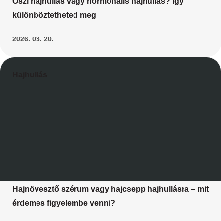
Őszi hajhullás vagy hormonális hajhullás? Így
különböztetheted meg
2026. 03. 20.
Hajhullás
Hajnövesztő szérum vagy hajcsepp hajhullásra – mit
érdemes figyelembe venni?