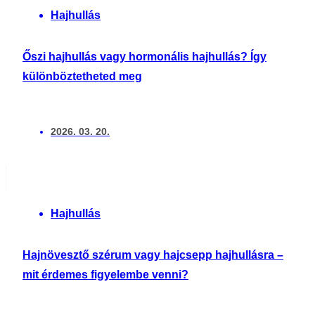
Hajhullás
Őszi hajhullás vagy hormonális hajhullás? Így
különböztetheted meg
2026. 03. 20.
Hajhullás
Hajnövesztő szérum vagy hajcsepp hajhullásra –
mit érdemes figyelembe venni?