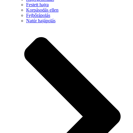
Festett hajra
Korpásodás ellen
Fejbőrápolás
Natúr hajápolás