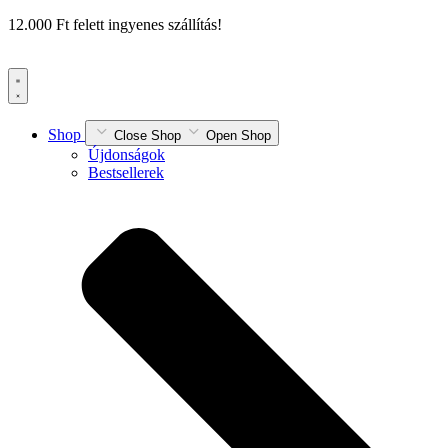
Ugrás
12.000 Ft felett ingyenes szállítás!
a
tartalomhoz
Shop
Close Shop
Open Shop
Újdonságok
Bestsellerek