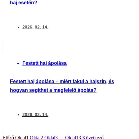
haj esetén?
2026. 02. 14.
Festett haj ápolása
Festett haj ápolása – miért fakul a hajszín, és
hogyan segíthet a megfelelő ápolás?
2026. 02. 14.
Előző
Oldal
1
Oldal
2
Oldal
3
…
Oldal
13
Következő