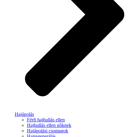
Hajápolás
Férfi hajhullás ellen
Hajhullás ellen nőknek
Hajápolási csomagok
Hajregenerálás