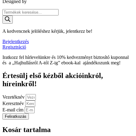
Designed by
TASNADI & CO
Products
search
A kedvencnek jelöléshez kérjük, jelentkezz be!
Bejelentkezés
Regisztráció
Iratkozz fel hírlevelünkre és
10%
kedvezményt biztosító kuponnal
és a „Hajhullásról A-tól Z-ig” ebook-kal ajándékozunk meg!
Értesülj első kézből akcióinkról,
híreinkről!
Vezetéknév
Keresztnév
E-mail cím
Feliratkozás
Kosár tartalma