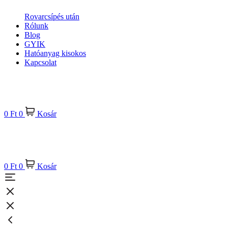
Rovarcsípés után
Rólunk
Blog
GYIK
Hatóanyag kisokos
Kapcsolat
0
Ft
0
Kosár
0
Ft
0
Kosár