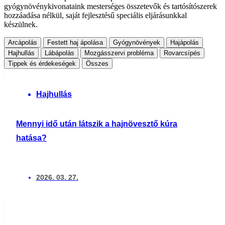
gyógynövénykivonataink mesterséges összetevők és tartósítószerek
hozzáadása nélkül, saját fejlesztésű speciális eljárásunkkal
készülnek.
Arcápolás
Festett haj ápolása
Gyógynövények
Hajápolás
Hajhullás
Lábápolás
Mozgásszervi probléma
Rovarcsípés
Tippek és érdekeségek
Összes
Hajhullás
Mennyi idő után látszik a hajnövesztő kúra
hatása?
2026. 03. 27.