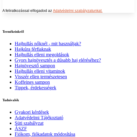
Feliratkozás
A feliratkozással elfogadod az
Adatvédelmi szabályzatunkat.
Termékeinkről
Hajhullás nőknél - mit használjak?
Hajkúra férfiaknak
Hajhullás elleni megoldások
Gyors hajnövesztés a dúsabb haj eléréséhez?
Hajnövesztő sampon
Hajhullás elleni vitaminok
Visszér ellen természetesen
Koffeines sampon
Tippek, érdekességek
Tudnivalók
Gyakori kérdések
Adatvédelmi Tájékoztató
Süti szabályzat
ÁSZF
Fiókom, fiókadatok módosítása