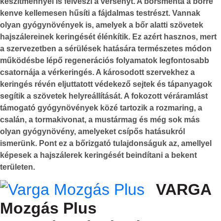
készítménnyel is felveszi a versenyt. A borsmenta a bőrre
kenve kellemesen hűsíti a fájdalmas testrészt. Vannak
olyan gyógynövények is, amelyek a bőr alatti szövetek
hajszálereinek keringését élénkítik. Ez azért hasznos, mert
a szervezetben a sérülések hatására természetes módon
működésbe lépő regenerációs folyamatok legfontosabb
csatornája a vérkeringés. A károsodott szervekhez a
keringés révén eljuttatott védekező sejtek és tápanyagok
segítik a szövetek helyreállítását. A fokozott véráramlást
támogató gyógynövények közé tartozik a rozmaring, a
csalán, a tormakivonat, a mustármag és még sok más
olyan gyógynövény, amelyeket csípős hatásukról
ismerünk. Pont ez a bőrizgató tulajdonságuk az, amellyel
képesek a hajszálerek keringését beindítani a bekent
területen.
VARGA
Mozgás Plus