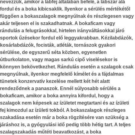
nevezzük, amikor a lábfej általában befelé, a lábszár alá
fordul és a boka kibicsaklik. Ilyenkor a sérülés mértékétől
függően a bokaszalagok megnyúlnak és részlegesen vagy
akár teljesen el is szakadhatnak. A bokaficam vagy
rándulás a felugrásokkal, hirtelen irányváltásokkal járó
sportok űzésekor fordul elő leggyakrabban. Kézilabdázók,
kosárlabdázók, focisták, atléták, tornászok gyakori
sérülése, de egyszerű séta közben, egyenetlen
útburkolaton, vagy magas sarkú cipő viselésekor is
könnyen bekövetkezhet. Rándulás esetén a szalagok csak
megnyúlnak, ilyenkor megfelelő kímélet és a fájdalmas
tünetek konzervatív kezelése mellett két hét alatt
rendeződnek a panaszok. Ennél súlyosabb sérülés a
bokaficam, amikor a boka annyira kifordul, hogy a
szalagok nem képesek az ízületet megtartani és az ízületi
fej kimozdul az ízületi tokból. A bokaszalagok részleges
szakadása esetén már a boka rögzítésére van szükség a
járáshoz is, a gyógyulási idő pedig több hétig tart. A teljes
szalagszakadás műtéti beavatkozást, a boka