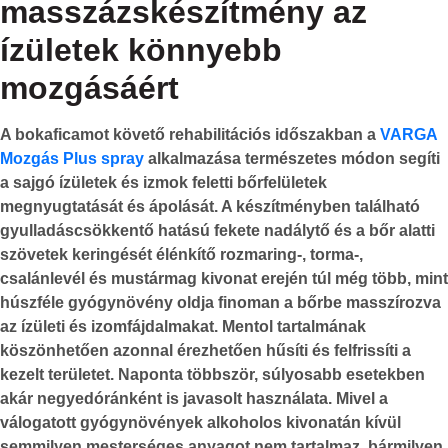
masszázskészítmény az
ízületek könnyebb
mozgásáért
A bokaficamot követő rehabilitációs időszakban a
VARGA
Mozgás Plus spray
alkalmazása természetes módon segíti
a sajgó ízületek és izmok feletti bőrfelületek
megnyugtatását és ápolását. A készítményben található
gyulladáscsökkentő hatású fekete nadálytő és a bőr alatti
szövetek keringését élénkítő rozmaring-, torma-,
csalánlevél és mustármag kivonat erején túl még több, mint
húszféle gyógynövény oldja finoman a bőrbe masszírozva
az ízületi és izomfájdalmakat. Mentol tartalmának
köszönhetően azonnal érezhetően hűsíti és felfrissíti a
kezelt területet. Naponta többször, súlyosabb esetekben
akár negyedóránként is javasolt használata. Mivel a
válogatott gyógynövények alkoholos kivonatán kívül
semmilyen mesterséges anyagot nem tartalmaz, bármilyen