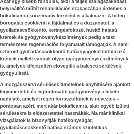
Akár egy kisebb rándulás, akár a teljes szalagszakadást
helyreállító műtét rehabilitációs szakaszában érdemes a
bokaficamra konzervatív kezelést is alkalmazni. A hideg
borogatás csökkenti a fájdalmat és a duzzanatot, a
gyulladáscsökkentő, keringésfokozó, hűsítő hatású
krémek és gyógynövénykészítmények pedig a test
természetes regenerációs folyamatait támogatják. A nem-
szteroid gyulladáscsökkentő hatóanyagokat tartalmazó
krémek mellett vannak olyan gyógynövénykészítmények
is, amelyek kifejezetten elősegítik a baleseti sérülések
gyógyulását.
A mozgásszervi sérülések tüneteinek enyhítésére ajánlott
legismertebb és legfontosabb gyógynövény a fekete
nadálytő, amelyet régen forrasztófűnek is neveztek –
pontosan azért, mert akár bokaficamra, akár egyéb ízületi
sérülésekre is előszeretettel használták. Ma már klinikai
vizsgálatok is bizonyítják hatékonyságát,
gyulladáscsökkentő hatása számos szintetikus