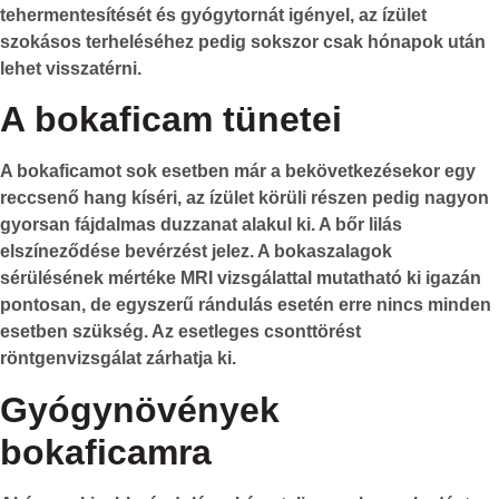
tehermentesítését és gyógytornát igényel, az ízület
szokásos terheléséhez pedig sokszor csak hónapok után
lehet visszatérni.
A bokaficam tünetei
A bokaficamot sok esetben már a bekövetkezésekor egy
reccsenő hang kíséri, az ízület körüli részen pedig nagyon
gyorsan fájdalmas duzzanat alakul ki. A bőr lilás
elszíneződése bevérzést jelez. A bokaszalagok
sérülésének mértéke MRI vizsgálattal mutatható ki igazán
pontosan, de egyszerű rándulás esetén erre nincs minden
esetben szükség. Az esetleges csonttörést
röntgenvizsgálat zárhatja ki.
Gyógynövények
bokaficamra