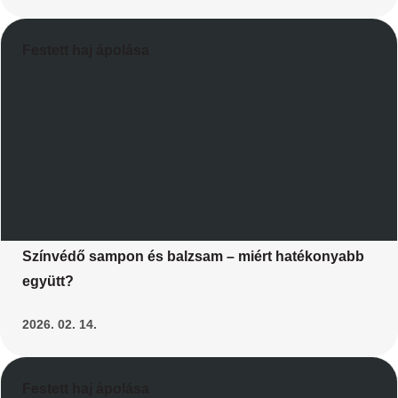
Festett haj ápolása
Színvédő sampon és balzsam – miért hatékonyabb
együtt?
2026. 02. 14.
Festett haj ápolása