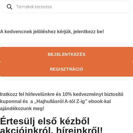
A kedvencnek jelöléshez kérjük, jelentkezz be!
BEJELENTKEZÉS
REGISZTRÁCIÓ
Iratkozz fel hírlevelünkre és
10%
kedvezményt biztosító
kuponnal és a „Hajhullásról A-tól Z-ig” ebook-kal
ajándékozunk meg!
Értesülj első kézből
akcióinkról, híreinkről!