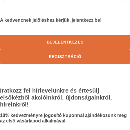
A kedvencnek jelöléshez kérjük, jelentkezz be!
BEJELENTKEZÉS
REGISZTRÁCIÓ
Iratkozz fel hírlevelünkre és értesülj
elsőkézből akcióinkról, újdonságainkról,
híreinkről!
10%
kedvezményre jogosító kuponnal ajándékozunk meg
az első vásárlásod alkalmával.