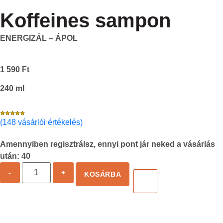
Koffeines sampon
ENERGIZÁL – ÁPOL
1 590
Ft
240 ml
(148 vásárlói értékelés)
Amennyiben regisztrálsz, ennyi pont jár neked a vásárlás
után:
40
-
+
KOSÁRBA