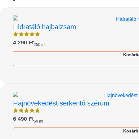
Hidratáló hajbalzsam
4 290
Ft
250 ml
Kosárb
Hajnövekedést serkentő szérum
6 490
Ft
50 ml
Kosárb