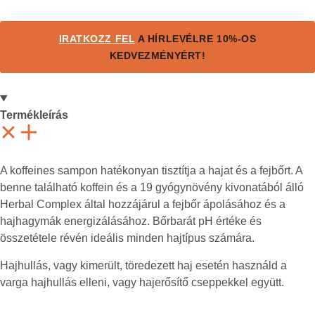
IRATKOZZ FEL
A HÍRLEVÉLRE
10%-OS
KEDVEZMÉNYÉRT!
Termékleírás
A koffeines sampon hatékonyan tisztítja a hajat és a fejbőrt. A
benne található koffein és a 19 gyógynövény kivonatából álló
Herbal Complex által hozzájárul a fejbőr ápolásához és a
hajhagymák energizálásához. Bőrbarát pH értéke és
összetétele révén ideális minden hajtípus számára.
Hajhullás, vagy kimerült, töredezett haj esetén használd a
varga hajhullás elleni, vagy hajerősítő cseppekkel együtt.