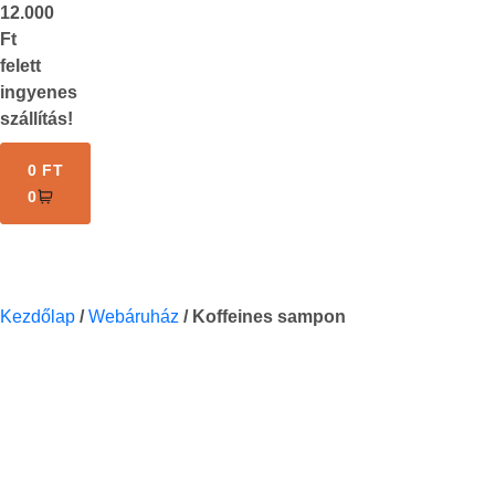
12.000
Ft
felett
ingyenes
szállítás!
0
FT
0
Kezdőlap
/
Webáruház
/
Koffeines sampon