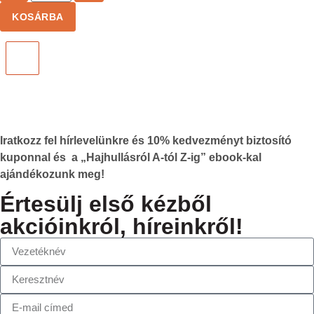
KOSÁRBA
Iratkozz fel hírlevelünkre és
10%
kedvezményt biztosító
kuponnal és a „Hajhullásról A-tól Z-ig” ebook-kal
ajándékozunk meg!
Értesülj első kézből
akcióinkról, híreinkről!