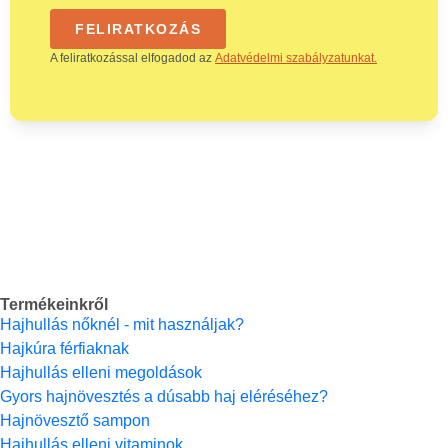
FELIRATKOZÁS
A feliratkozással elfogadod az
Adatvédelmi szabályzatunkat.
Termékeinkről
Hajhullás nőknél - mit használjak?
Hajkúra férfiaknak
Hajhullás elleni megoldások
Gyors hajnövesztés a dúsabb haj eléréséhez?
Hajnövesztő sampon
Hajhullás elleni vitaminok