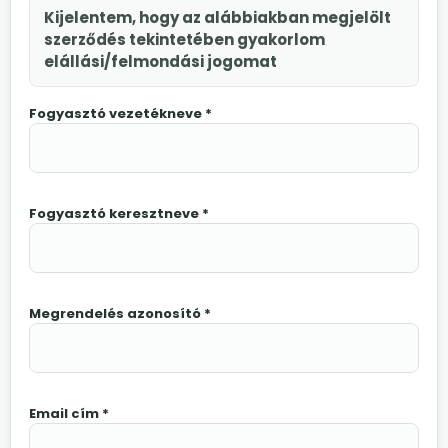
Kijelentem, hogy az alábbiakban megjelölt
szerződés tekintetében gyakorlom
elállási/felmondási jogomat
Fogyasztó vezetékneve *
Fogyasztó keresztneve *
Megrendelés azonosító *
Email cím *