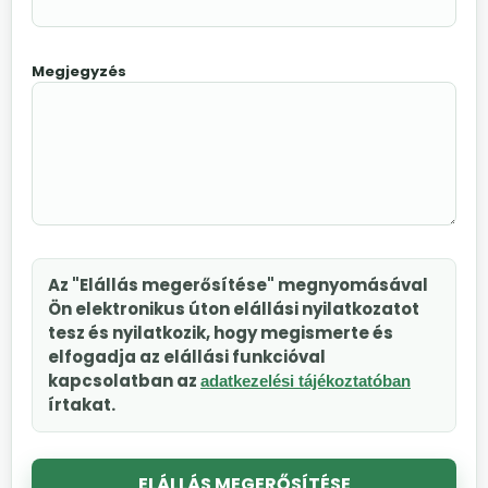
Megjegyzés
Az "Elállás megerősítése" megnyomásával
Ön elektronikus úton elállási nyilatkozatot
tesz és nyilatkozik, hogy megismerte és
elfogadja az elállási funkcióval
kapcsolatban az
adatkezelési tájékoztatóban
írtakat.
ELÁLLÁS MEGERŐSÍTÉSE