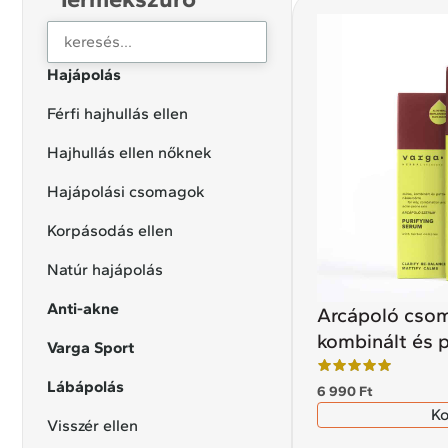
Hajápolás
Férfi hajhullás ellen
Hajhullás ellen nőknek
Hajápolási csomagok
Korpásodás ellen
Natúr hajápolás
Anti-akne
Arcápoló csom
kombinált és 
Varga Sport
Lábápolás
6 990
Ft
K
Visszér ellen