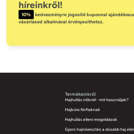
híreinkről!
10%
kedvezményre jogosító kuponnal ajándékozunk
vásárlásod alkalmával érvényesíthetsz.
Termékeinkről
Hajhullás nőknél - mit használjak?
Hajkúra férfiaknak
Hajhullás elleni megoldások
Gyors hajnövesztés a dúsabb haj elé