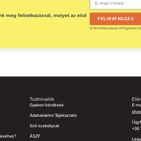
 meg feliratkozásnál, melyet az első
FELIRATKOZÁS
A feliratkozással elfogadod a
Tudnivalók
Elé
Gyakori kérdések
E-ma
sho
Adatvédelmi Tájékoztató
Ügyf
Süti szabályzat
+36 
réséhez?
ÁSZF
Legy