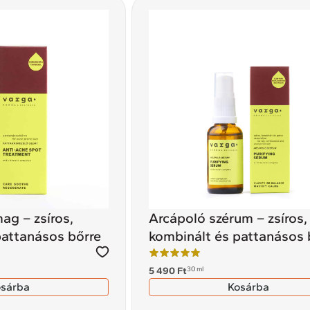
ag – zsíros,
Arcápoló szérum – zsíros,
pattanásos bőrre
kombinált és pattanásos 
30 ml
5 490
Ft
osárba
Kosárba