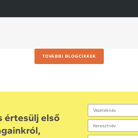
TOVÁBBI BLOGCIKKEK
s értesülj első
ágainkról,