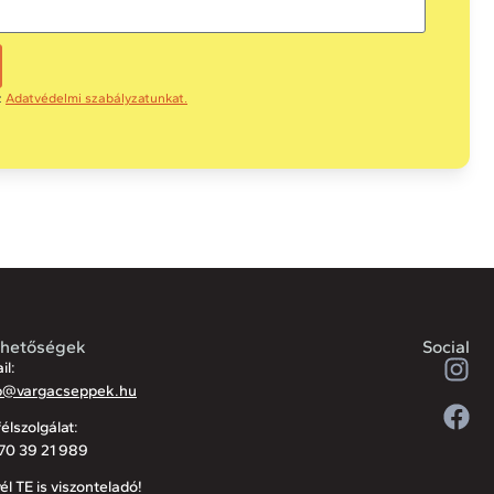
z
Adatvédelmi szabályzatunkat.
rhetőségek
Social
il:
p@vargacseppek.hu
élszolgálat:
70 39 21 989
él TE is viszonteladó!