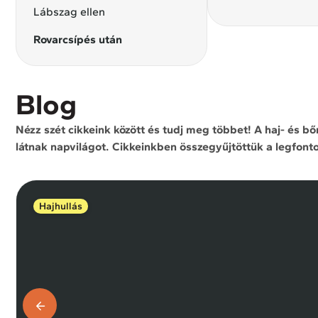
Lábszag ellen
Rovarcsípés után
Blog
Nézz szét cikkeink között és tudj meg többet! A haj- és b
látnak napvilágot. Cikkeinkben összegyűjtöttük a legfont
Hajhullás