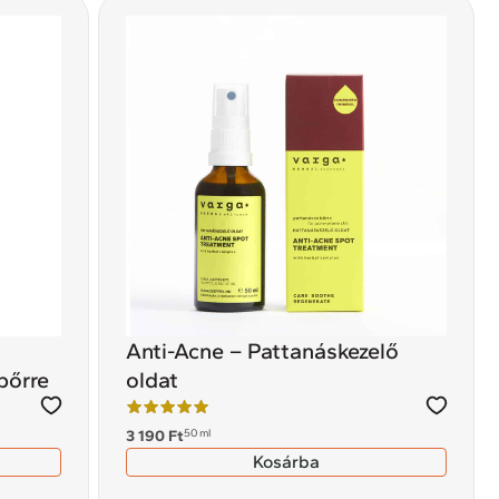
Anti-Acne – Pattanáskezelő
bőrre
oldat
50 ml
3 190
Ft
Kosárba