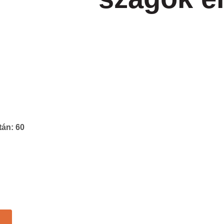
után:
60