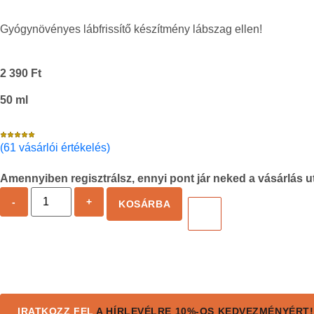
Gyógynövényes lábfrissítő készítmény lábszag ellen!
2 390
Ft
50 ml
(61 vásárlói értékelés)
Amennyiben regisztrálsz, ennyi pont jár neked a vásárlás 
-
+
KOSÁRBA
IRATKOZZ FEL
A HÍRLEVÉLRE
10%-OS
KEDVEZMÉNYÉRT!