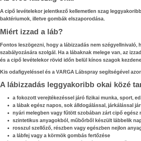
A cipő levételekor jelentkező kellemetlen szag leggyakorib
baktériumok, illetve gombák elszaporodása.
Miért izzad a láb?
Fontos leszögezni, hogy a lábizzadás nem szégyellnivaló, 
szabályozására szolgál. Ha a lábaknak melege van, az izzad
és a cipő levételekor rövid időn belül kínos szagok kezdenek
Kis odafigyeléssel és a VARGA Lábspray segítségével azon
A lábizzadás leggyakoribb okai közé tar
a fokozott verejtékezéssel járó fizikai munka, sport, ed
a lábak egész napos, sok álldogálással, járkálással já
nyári melegben vagy fűtött szobában zárt cipő egész 
szintetikus anyagokból, műbőrből készült lábbelik nap
rosszul szellőző, részben vagy egészben nejlon anyag
a lábfej vagy a körmök gombás fertőzése