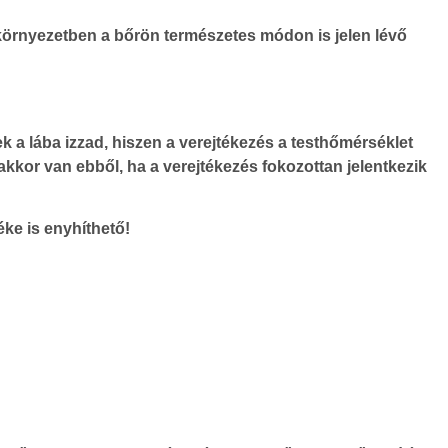
s környezetben a bőrön természetes módon is jelen lévő
 a lába izzad, hiszen a verejtékezés a testhőmérséklet
kkor van ebből, ha a verejtékezés fokozottan jelentkezik
ke is enyhíthető!