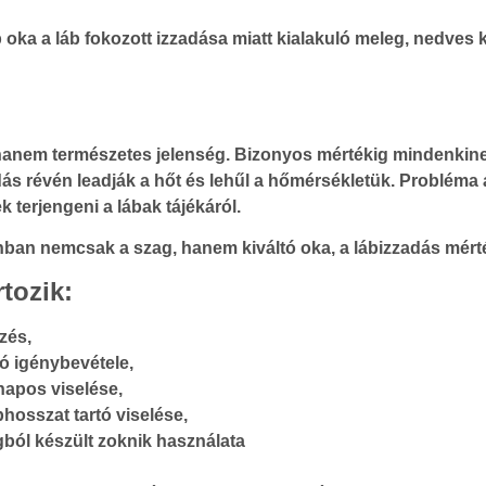
b oka a láb fokozott izzadása miatt kialakuló meleg, nedve
hanem természetes jelenség. Bizonyos mértékig mindenkinek
ás révén leadják a hőt és lehűl a hőmérsékletük. Probléma a
 terjengeni a lábak tájékáról.
ban nemcsak a szag, hanem kiváltó oka, a lábizzadás mérté
tozik:
zés,
ró igénybevétele,
napos viselése,
hosszat tartó viselése,
ból készült zoknik használata