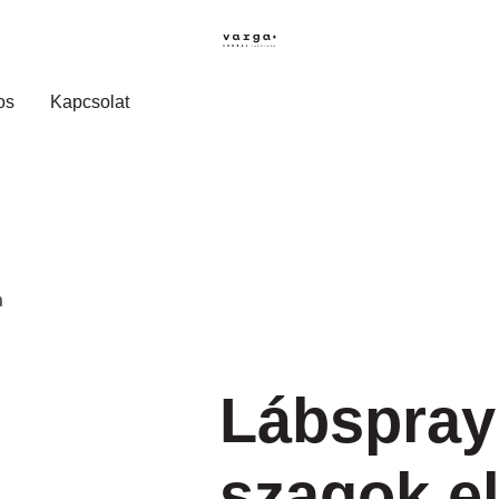
os
Kapcsolat
n
Lábspray
szagok el