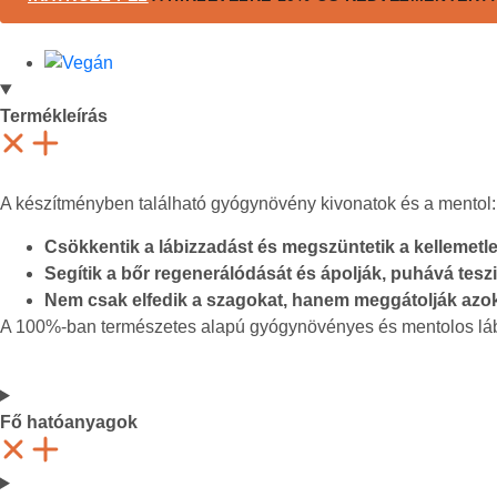
Termékleírás
A készítményben található gyógynövény kivonatok és a mentol:
Csökkentik a lábizzadást és megszüntetik a kellemetl
Segítik a bőr regenerálódását és ápolják, puhává teszi
Nem csak elfedik a szagokat, hanem meggátolják azok 
A 100%-ban természetes alapú gyógynövényes és mentolos lábfriss
Fő hatóanyagok