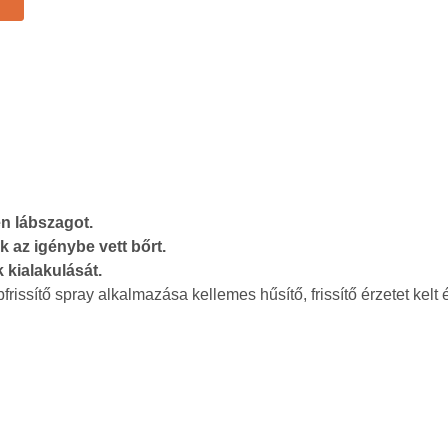
en lábszagot.
k az igénybe vett bőrt.
kialakulását.
ítő spray alkalmazása kellemes hűsítő, frissítő érzetet kelt és