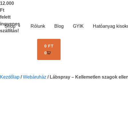
12.000
Ft
felett
ingyenes
Shop
Rólunk
Blog
GYIK
Hatóanyag kisok
szállítás!
0
FT
0
Kezdőlap
/
Webáruház
/
Lábspray – Kellemetlen szagok elle