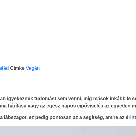
alád
Címke
Vegán
okan igyekeznek tudomást sem venni, míg mások inkább le se
léma hárítása vagy az egész napos cipőviselés az egyetlen 
lábszagot, ez pedig pontosan az a segítség, amire az érin