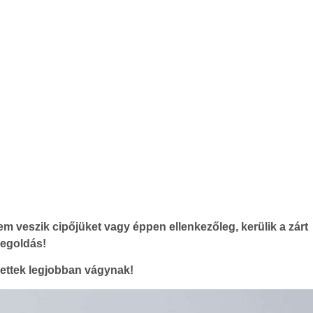
m veszik cipőjüket vagy éppen ellenkezőleg, kerülik a zárt
megoldás!
tettek legjobban vágynak!