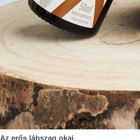
Az erős lábszag okai